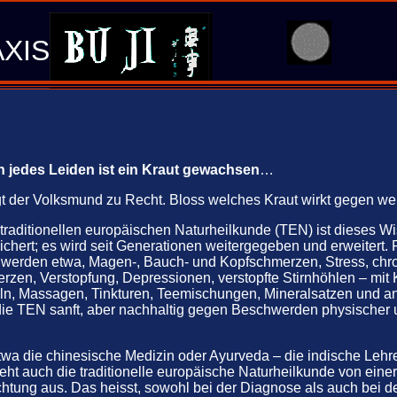
.
XIS
 jedes Leiden ist ein Kraut gewachsen
…
t der Volksmund zu Recht. Bloss welches Kraut wirkt gegen w
 traditionellen europäischen Naturheilkunde (TEN) ist dieses W
ichert; es wird seit Generationen weitergegeben und erweitert
werden etwa, Magen-, Bauch- und Kopfschmerzen, Stress, chr
zen, Verstopfung, Depressionen, verstopfte Stirnhöhlen – mit 
ln, Massagen, Tinkturen, Teemischungen, Mineralsatzen und 
 die TEN sanft, aber nachhaltig gegen Beschwerden physischer
twa die chinesische Medizin oder Ayurveda – die indische Lehr
eht auch die traditionelle europäische Naturheilkunde von eine
htung aus. Das heisst, sowohl bei der Diagnose als auch bei d