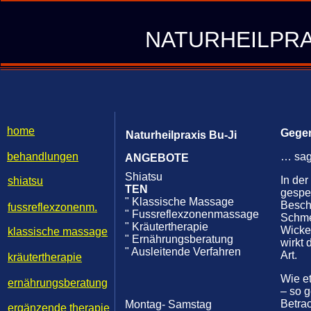
Ihre Mitteilung
NATURHEILPRA
home
Gegen
Naturheilpraxis Bu-Ji
behandlungen
… sag
ANGEBOTE
Shiatsu
In der
shiatsu
TEN
gespe
" Klassische Massage
Besch
fussreflexzonenm.
" Fussreflexzonenmassage
Schmer
" Kräutertherapie
Wicke
klassische massage
" Ernährungsberatung
wirkt
" Ausleitende Verfahren
Art.
kräutertherapie
Wie e
ernährungsberatung
– so g
Betrac
Montag- Samstag
ergänzende therapie