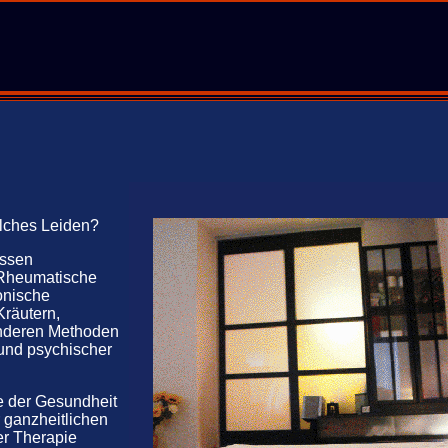
elches Leiden?
issen
. Rheumatische
onische
Kräutern,
anderen Methoden
 und psychischer
e der Gesundheit
r ganzheitlichen
er Therapie