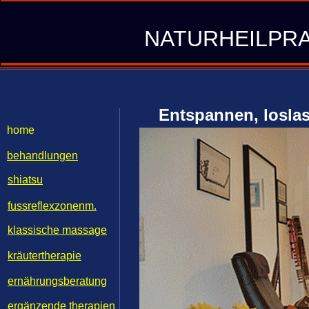
inf
NATURHEILPRA
Entspannen, losla
home
behandlungen
shiatsu
fussreflexzonenm.
klassische massage
kräutertherapie
ernährungsberatung
ergänzende therapien